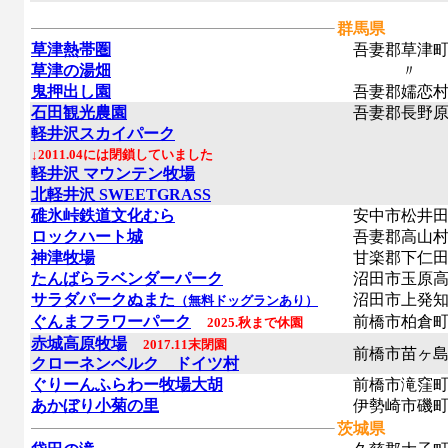
群馬県
草津熱帯圏
吾妻郡草津
草津の湯畑
〃
鬼押出し園
吾妻郡嬬恋村
石田観光農園
吾妻郡長野原
軽井沢スカイパーク
↓2011.04には閉鎖していました
軽井沢 マウンテン牧場
北軽井沢 SWEETGRASS
碓氷峠鉄道文化むら
安中市松井田
ロックハート城
吾妻郡高山
神津牧場
甘楽郡下仁田
たんばらラベンダーパーク
沼田市玉原高
サラダパークぬまた
沼田市上発知
（無料ドッグランあり）
ぐんまフラワーパーク
前橋市柏倉
2025.秋まで休園
赤城高原牧場
2017.11末閉園
前橋市苗ヶ島
クローネンベルク ドイツ村
ぐりーんふらわー牧場大胡
前橋市滝窪
あかぼり小菊の里
伊勢崎市磯
茨城県