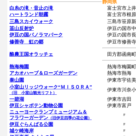
静岡県
白糸の滝・音止の滝
富士宮市上井
ハートランド朝霧
富士宮市根
三島スカイウォーク
三島市笹原新
韮山反射炉
伊豆の国市中
伊豆の国パノラマパーク
伊豆の国市長
修善寺 虹の郷
伊豆市修善
酪農王国オラッチェ
田方郡函南町
熱海梅園
熱海市梅園
アカオハーブ＆ローズガーデン
熱海市熱海
泰山園
伊東市宇佐
小室山リッジウォーク“ＭＩＳＯＲＡ”
伊東市川奈小
（旧 小室山観光リフト）
一碧湖
伊東市吉田
伊豆シャボテン動物公園
伊東市富戸
ニューヨークランプミュージアム＆
〃
フラワーガーデン
（旧伊豆四季の花公園）
伊豆ぐらんぱる公園
〃
城ケ崎海岸
〃