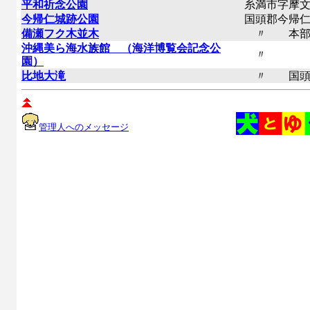
平和祈念公園
糸満市字摩文
今帰仁城跡公園
国頭郡今帰仁
備瀬フク木並木
〃 本部
沖縄美ら海水族館 （海洋博覧会記念公
〃 
園）
比地大滝
〃 国頭
管理人へのメッセージ