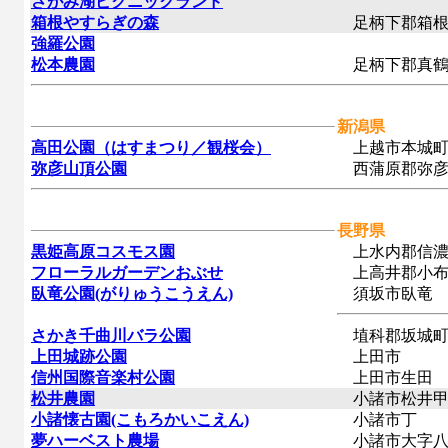
さがみ湖ピクニックランド
箱根やすらぎの森
足柄下郡箱根
強羅公園
松本農園
足柄下郡真鶴
新潟県
高田公園（はすまつり／観桜会）
上越市本城
弥彦山頂公園
西蒲原郡弥彦
長野県
黒姫高原コスモス園
上水内郡信濃
フローラルガーデンおぶせ
上高井郡小布
臥竜公園(がりゅうこうえん)
須坂市臥竜
さかき千曲川バラ公園
埴科郡坂城町
上田城跡公園
上田市
信州国際音楽村公園
上田市生田
松井農園
小諸市松井
小諸懐古園(こもろかいこえん)
小諸市丁
夢ハーベスト農場
小諸市大字八