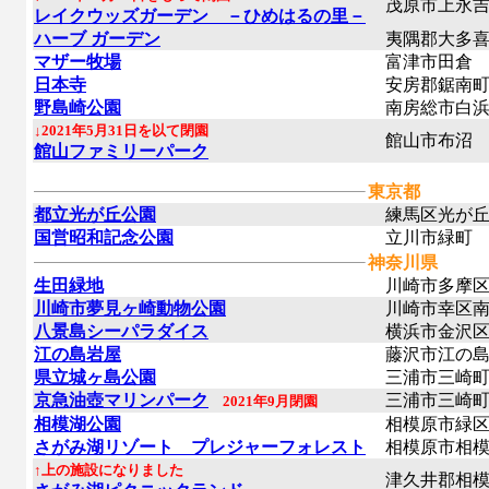
茂原市上永
レイクウッズガーデン －ひめはるの里－
ハーブ ガーデン
夷隅郡大多喜
マザー牧場
富津市田倉
日本寺
安房郡鋸南
野島崎公園
南房総市白浜
↓2021年5月31日を以て閉園
館山市布沼
館山ファミリーパーク
東京都
都立光が丘公園
練馬区光が
国営昭和記念公園
立川市緑町
神奈川県
生田緑地
川崎市多摩区
川崎市夢見ヶ崎動物公園
川崎市幸区南
八景島シーパラダイス
横浜市金沢区
江の島岩屋
藤沢市江の
県立城ヶ島公園
三浦市三崎町
京急油壺マリンパーク
三浦市三崎町
2021年9月閉園
相模湖公園
相模原市緑
さがみ湖リゾート プレジャーフォレスト
相模原市相模
↑上の施設になりました
津久井郡相模