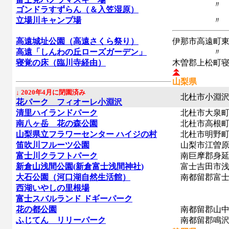
〃
ゴンドラすずらん（＆入笠湿原）
立場川キャンプ場
〃
高遠城址公園（高遠さくら祭り）
伊那市高遠町
高遠「しんわの丘ローズガーデン」
〃
寝覚の床（臨川寺経由）
木曽郡上松町
山梨県
↓ 2020年4月に閉園済み
北杜市小淵沢
花パーク フィオーレ小淵沢
清里ハイランドパーク
北杜市大泉
南八ヶ岳 花の森公園
北杜市高根
山梨県立フラワーセンター ハイジの村
北杜市明野町浅
笛吹川フルーツ公園
山梨市江曽
富士川クラフトパーク
南巨摩郡身延
新倉山浅間公園(新倉富士浅間神社)
富士吉田市浅
大石公園（河口湖自然生活館）
南都留郡富士
西湖いやしの里根場
富士スバルランド ドギーパーク
花の都公園
南都留郡山中
ふじてん リリーパーク
南都留郡鳴沢