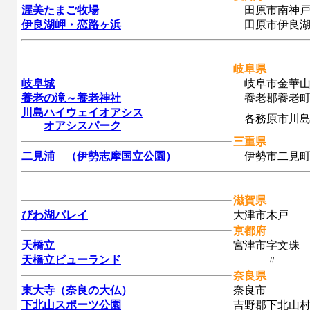
渥美たまご牧場
田原市南神戸
伊良湖岬・恋路ヶ浜
田原市伊良湖
岐阜県
岐阜城
岐阜市金華山
養老の滝～養老神社
養老郡養老
川島ハイウェイオアシス
各務原市川島
オアシスパーク
三重県
二見浦 （伊勢志摩国立公園）
伊勢市二見町
滋賀県
びわ湖バレイ
大津市木戸
京都府
天橋立
宮津市字文珠
天橋立ビューランド
〃
奈良県
東大寺（奈良の大仏）
奈良市
下北山スポーツ公園
吉野郡下北山