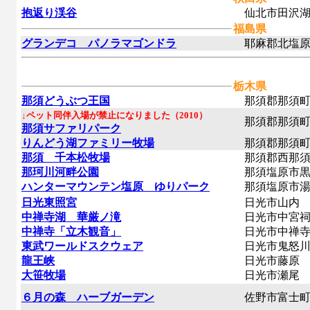
抱返り渓谷
仙北市田沢湖
福島県
グランデコ パノラマゴンドラ
耶麻郡北塩原
栃木県
那須どうぶつ王国
那須郡那須町
↓ペット同伴入場が禁止になりました（2010）
那須郡那須町
那須サファリパーク
りんどう湖ファミリー牧場
那須郡那須町
那須 千本松牧場
那須郡西那須
那珂川河畔公園
那須塩原市黒
ハンターマウンテン塩原 ゆりパーク
那須塩原市湯
日光東照宮
日光市山内
中禅寺湖 華厳ノ滝
日光市中宮
中禅寺「立木観音」
日光市中禅寺
東武ワールドスクウェア
日光市鬼怒川
龍王峡
日光市藤原
大笹牧場
日光市瀬尾
６月の森 ハーブガーデン
佐野市富士