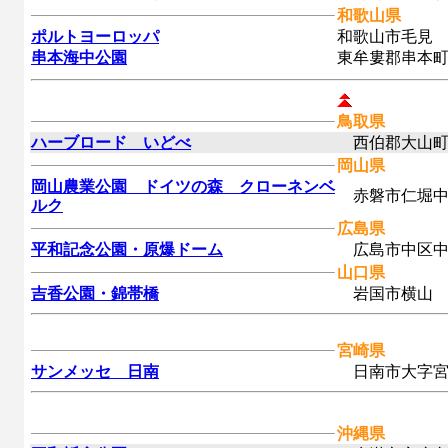
和歌山県
ポルトヨーロッパ
和歌山市毛見
串本海中公園
東牟婁郡串本
鳥取県
ハーブロード いどべ
西伯郡大山町
岡山県
岡山農業公園 ドイツの森 クローネンベ
赤磐市仁堀
ルク
広島県
平和記念公園・原爆ドーム
広島市中区中
山口県
吉香公園・錦帯橋
岩国市横山
宮崎県
サンメッセ 日南
日南市大字宮
沖縄県