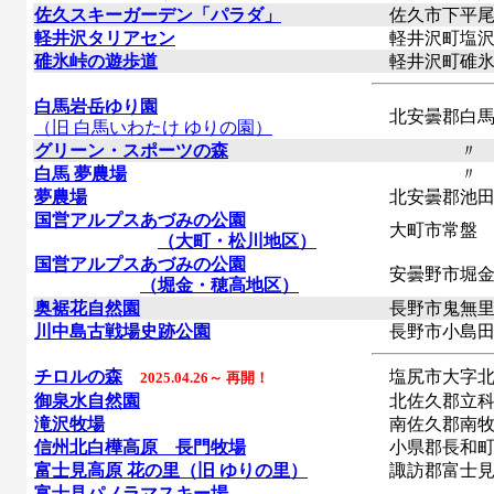
佐久スキーガーデン「パラダ」
佐久市下平
軽井沢タリアセン
軽井沢町塩沢
碓氷峠の遊歩道
軽井沢町碓氷
白馬岩岳ゆり園
北安曇郡白馬
（旧 白馬いわたけ ゆりの園）
グリーン・スポーツの森
〃
白馬 夢農場
〃
夢農場
北安曇郡池田
国営アルプスあづみの公園
大町市常盤
（大町・松川地区）
国営アルプスあづみの公園
安曇野市堀金
（堀金・穂高地区）
奥裾花自然園
長野市鬼無里
川中島古戦場史跡公園
長野市小島田
チロルの森
塩尻市大字北
2025.04.26～ 再開！
御泉水自然園
北佐久郡立科
滝沢牧場
南佐久郡南牧
信州北白樺高原 長門牧場
小県郡長和町
富士見高原 花の里（旧 ゆりの里）
諏訪郡富士見
富士見パノラマスキー場