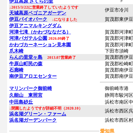
伊豆高原 さくらの里
〃
↓2015/3/22に営業終了していたようです
伊豆市冷川
天城高原ベゴニアガーデン
伊豆バイオパーク
賀茂郡東伊豆
↓になりました
伊豆アニマルキングダム
河津七滝（かわづななだる）
賀茂郡河津町
河津バガテル公園
賀茂郡河津町
2026.09終了
かわづカーネーション見本園
賀茂郡河津町
爪木崎
下田市須崎
らんの里堂ヶ島
賀茂郡西伊豆
2013.07営業終了
牛原山町民の森
賀茂郡松崎町
石廊崎
賀茂郡南伊豆
南伊豆アロエセンター
賀茂郡南伊豆
マリンパーク御前崎
御前崎市港
久能山 東照宮
静岡市駿河
中田島砂丘
浜松市南区中
↓閉園したようですが詳細不明（2020.10）
浜松市西区呉
浜名湖グリーン・ファーム
浜名湖ガーデンパーク
浜松市西区村
愛知県