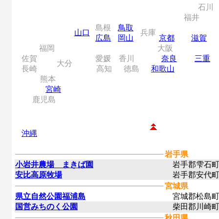
石川
福井
島根
鳥取
山口
兵庫
広島
岡山
京都
滋賀
福岡
大阪
佐賀
愛媛
香川
奈良
三重
大分
長崎
高知
徳島
和歌山
熊本
宮崎
鹿児島
沖縄
岩手県
小岩井農場 まきば園
岩手郡雫石町
安比高原牧場
岩手郡安代町
宮城県
県立自然公園福浦島
宮城郡松島町
国営みちのく公園
柴田郡川崎
秋田県