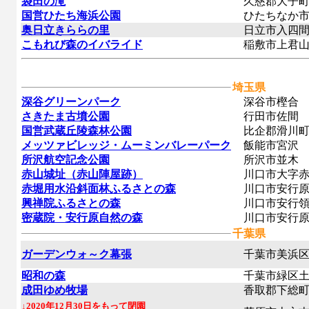
袋田の滝
久慈郡大子町
国営ひたち海浜公園
ひたちなか市
奥日立きららの里
日立市入四間
こもれび森のイバライド
稲敷市上君
埼玉県
深谷グリーンパーク
深谷市樫合
さきたま古墳公園
行田市佐間
国営武蔵丘陵森林公園
比企郡滑川町
メッツァビレッジ・ムーミンバレーパーク
飯能市宮沢
所沢航空記念公園
所沢市並木
赤山城址（赤山陣屋跡）
川口市大字赤
赤堀用水沿斜面林ふるさとの森
川口市安行
興禅院ふるさとの森
川口市安行領
密蔵院・安行原自然の森
川口市安行
千葉県
ガーデンウォ～ク幕張
千葉市美浜区
昭和の森
千葉市緑区土
成田ゆめ牧場
香取郡下総町
↓2020年12月30日をもって閉園