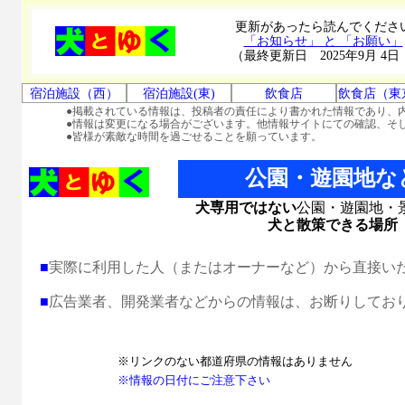
更新があったら読んでくださ
「お知らせ」 と 「お願い」
（最終更新日 2025年9月 4日
宿泊施設（西）
宿泊施設(東)
飲食店
飲食店（東
●掲載されている情報は、投稿者の責任により書かれた情報であり、
●情報は変更になる場合がございます。他情報サイトにての確認、そ
●皆様が素敵な時間を過ごせることを願っています。
公園・遊園地な
犬専用ではない
公園・遊園地・
犬と散策できる場所
■
実際に利用した人（またはオーナーなど）から直接い
■
広告業者、開発業者などからの情報は、お断りしてお
※リンクのない都道府県の情報はありません
※情報の日付にご注意下さい