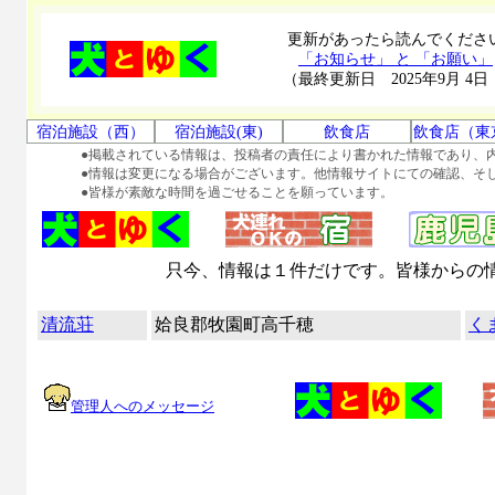
更新があったら読んでくださ
「お知らせ」 と 「お願い」
（最終更新日 2025年9月 4日
宿泊施設（西）
宿泊施設(東)
飲食店
飲食店（東
●掲載されている情報は、投稿者の責任により書かれた情報であり、
●情報は変更になる場合がございます。他情報サイトにての確認、そ
●皆様が素敵な時間を過ごせることを願っています。
只今、情報は１件だけです。皆様からの
清流荘
姶良郡牧園町高千穂
く
管理人へのメッセージ