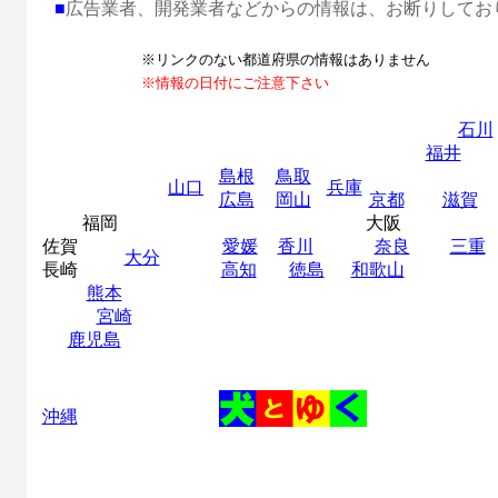
■
広告業者、開発業者などからの情報は、お断りしてお
※リンクのない都道府県の情報はありません
※情報の日付にご注意下さい
石川
福井
島根
鳥取
山口
兵庫
広島
岡山
京都
滋賀
福岡
大阪
佐賀
愛媛
香川
奈良
三重
大分
長崎
高知
徳島
和歌山
熊本
宮崎
鹿児島
沖縄