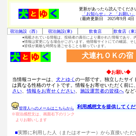
更新があったら読んでくださ
「お知らせ」 と 「お願い」
（最終更新日 2025年9月 4日
宿泊施設（西）
宿泊施設(東)
飲食店
飲食店（東
●掲載されている情報は、投稿者の責任により書かれた情報であり、
●情報は変更になる場合がございます。他情報サイトにての確認、そ
●皆様が素敵な時間を過ごせることを願っています。
犬連れＯＫの宿
◆お願い◆
当情報コーナーは、
犬とゆく
の一部です。独立したサイ
は異なる性格のサイトです。情報をお寄せいただく前に
さい
、
情報をお寄せください
、
施設運営者の皆様へ
など
利用感想文を提供してくだ
管理人へのメールはこちらから
※宿泊感想文は、画面右下のリンク
よりお願いします
■
実際に利用した人（またはオーナー）から直接いただ