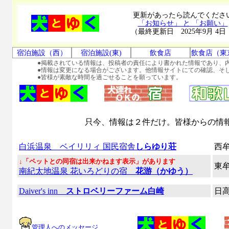
更新があったら読んでくださ
「お知らせ」 と 「お願い」
（最終更新日 2025年9月 4日
宿泊施設（西）
宿泊施設(東)
飲食店
飲食店（東
●掲載されている情報は、投稿者の責任により書かれた情報であり、
●情報は変更になる場合がございます。他情報サイトにての確認、そ
●皆様が素敵な時間を過ごせることを願っています。
只今、情報は２件だけ。皆様からの情
白浜温泉 ベイリリィ 国民宿舎
しらゆり荘
西
↓「ペットとの同宿は出来かねます表示」があります
東
南紀太地温泉 花いろどりの宿
花游（かゆう）
Daiver's inn
ストロベリーファーム白崎
日
管理人へのメッセージ