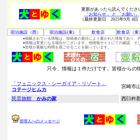
更新があったら読んでくださ
「お知らせ」 と 「お願い」
（最終更新日 2025年9月 4日
宿泊施設（西）
宿泊施設(東)
飲食店
飲食店（東
●掲載されている情報は、投稿者の責任により書かれた情報であり、
●情報は変更になる場合がございます。他情報サイトにての確認、そ
●皆様が素敵な時間を過ごせることを願っています。
只今、情報は１件だけです。皆様からの
「フェニックス・シーガイア・リゾート」
宮崎市
コテージヒムカ
民芸旅館
かみの家
西臼杵
管理人へのメッセージ