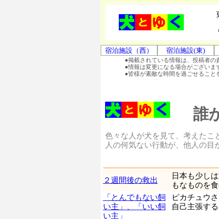
宿泊施設（西）
宿泊施設(東)
●掲載されている情報は、投稿者の
●情報は変更になる場合がございま
●皆様が素敵な時間を過ごせること
誰
色々な人が犬を見て、考えたこ
人の何気ない行動が、他人の目
日本も少しは
２週間後の救出
もなものを食
「とんでもない飼
ピカチュウさ
い主」、「いい飼
自己主張する
い主」