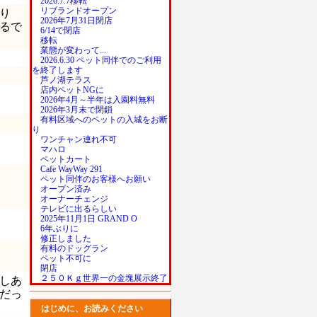
2026.7.7移転
リブランドオープン
り
2026年7月31日閉店
るで
6/14で閉店
移転
業態が変わって...
2026.6.30 ペット同伴でのご利用
を終了します
芦ノ湖テラス
店内ペットNGに
2026年4月～半年は入園料無料
2026年3月末で閉鎖
有料区域へのペットの入城をお断
り
ワンチャン連れ不可
マハロ
ペットカート
Cafe WayWay 291
ペット同伴のお客様へお願い
オープン済み
オーナーチェンジ
テレビに出るらしい
2025年11月1日 GRAND O
6年ぶりに
修正しました
有料のドッグラン
ペット不可に
閉店
２５０Ｋｇ世界一の金塊展示終了
しあ
だっ
はじめに、お読みください