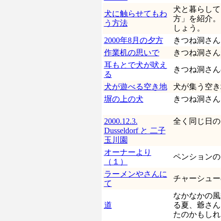
犬と暮らして
犬に触らせてもわ
方」を紹介。
う方法
しょう。
2000年8月の夕方
きつね洞さん
作業机の思いで
きつね洞さん
耳もとで犬が吠え
きつね洞さん
る
犬が遊べる空き地
犬が集う空き
塀の上の犬
きつね洞さん
2000.12.3.
全く同じ日の
Dusseldorf と 二子
玉川園
オーナーより
ペンションの
（１）
ラーメンやさんに
チャーシュー
て
なかなかの風
道
る夏、爺さん
たのかもしれ