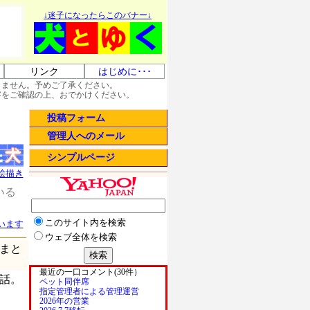
↓迷子になったらこのバナー↓
リンク
はじめに･･･
しません。予めご了承ください。
容をご確認の上、おでかけください。
投稿フォーム
管理人へのメール
シンプルページ
絵描き
いる
。
このサイト内を検索
います
ウェブ全体を検索
まと
最近の一口コメント(30件）
話。
ペット同伴席
指定管理者による管理運営
2026年の営業