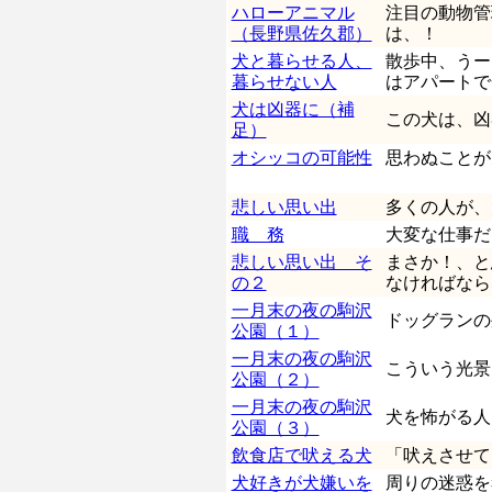
ハローアニマル
注目の動物管
（長野県佐久郡）
は、！
犬と暮らせる人、
散歩中、うー
暮らせない人
はアパートで
犬は凶器に（補
この犬は、凶
足）
オシッコの可能性
思わぬことが
悲しい思い出
多くの人が、
職 務
大変な仕事だ
悲しい思い出 そ
まさか！、と
の２
なければなら
一月末の夜の駒沢
ドッグランの
公園（１）
一月末の夜の駒沢
こういう光景
公園（２）
一月末の夜の駒沢
犬を怖がる人
公園（３）
飲食店で吠える犬
「吠えさせて
犬好きが犬嫌いを
周りの迷惑を