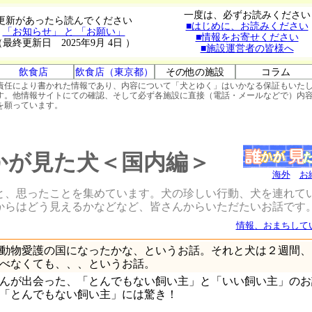
一度は、必ずお読みください
更新があったら読んでください
■はじめに、お読みください
「お知らせ」 と 「お願い」
■情報をお寄せください
（最終更新日 2025年9月 4日 ）
■施設運営者の皆様へ
飲食店
飲食店（東京都）
その他の施設
コラム
責任により書かれた情報であり、内容について「犬とゆく」はいかなる保証もいた
す。他情報サイトにての確認、そして必ず各施設に直接（電話・メールなどで）内
を願っています。
かが見た犬＜国内編＞
海外
お
と、思ったことを集めています。犬の珍しい行動、犬を連れて
からはどう見えるかなどなど、皆さんからいただたいお話です
情報、おまちして
動物愛護の国になったかな、というお話。それと犬は２週間、
べなくても、、、というお話。
んが出会った、「とんでもない飼い主」と「いい飼い主」のお
「とんでもない飼い主」には驚き！