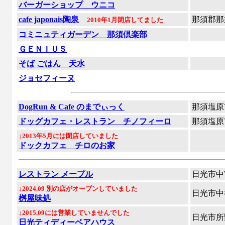
バーガーショップ ウニコ
cafe japonais陶泉
那須郡那
2010年1月閉店してました
コミニュティガーデン 那須倶楽部
ＧＥＮＩＵＳ
そば ごはん 天水
ジョセフィーヌ
DogRun & Cafe のまでぃっく
那須塩原
ドッグカフェ・レストラン チノフィーロ
那須塩原
↓2013年5月には閉店していました
ドックカフェ チロのお家
レストラン メープル
日光市中
↓2024.09 別の店がオープンしていました
日光市中
桝屋味処
↓2015.09には営業していませんでした
日光市所
日光ティディーベアハウス