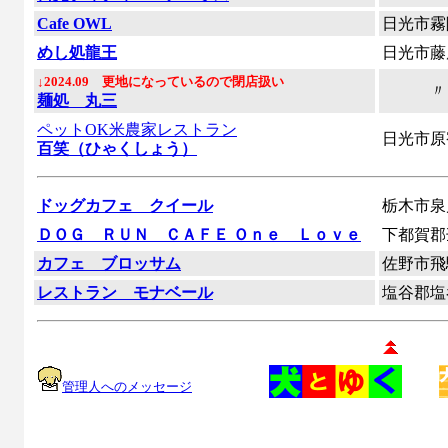
Cafe OWL
日光市霧
めし処龍王
日光市
↓2024.09 更地になっているので閉店扱い
〃
麺処 丸三
ペットOK米農家レストラン
日光市原
百笑（ひゃくしょう）
ドッグカフェ クイール
栃木市泉
ＤＯＧ ＲＵＮ ＣＡＦＥ Ｏｎｅ Ｌｏｖｅ
下都賀郡
カフェ ブロッサム
佐野市飛
レストラン モナベール
塩谷郡塩
管理人へのメッセージ