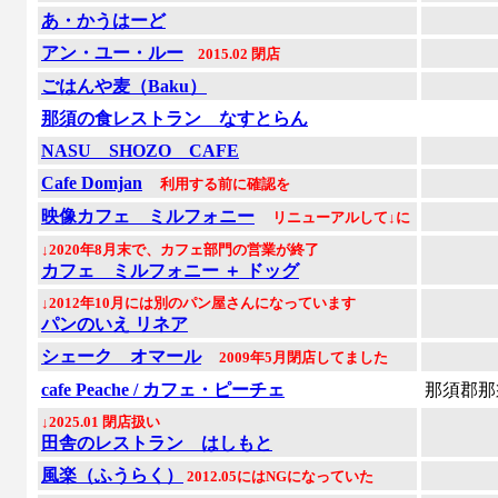
あ・かうはーど
アン・ユー・ルー
2015.02 閉店
ごはんや麦（Baku）
那須の食レストラン なすとらん
NASU SHOZO CAFE
Cafe Domjan
利用する前に確認を
映像カフェ ミルフォニー
リニューアルして↓に
↓2020年8月末で、カフェ部門の営業が終了
カフェ ミルフォニー ＋ ドッグ
↓2012年10月には別のパン屋さんになっています
パンのいえ リネア
シェーク オマール
2009年5月閉店してました
cafe Peache / カフェ・ピーチェ
那須郡那
↓2025.01 閉店扱い
田舎のレストラン はしもと
風楽（ふうらく）
2012.05にはNGになっていた