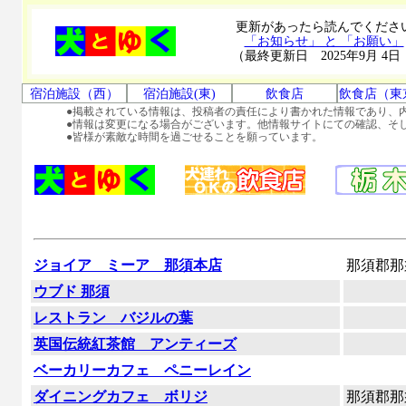
更新があったら読んでくださ
「お知らせ」 と 「お願い」
（最終更新日 2025年9月 4日
宿泊施設（西）
宿泊施設(東)
飲食店
飲食店（東
●掲載されている情報は、投稿者の責任により書かれた情報であり、
●情報は変更になる場合がございます。他情報サイトにての確認、そ
●皆様が素敵な時間を過ごせることを願っています。
ジョイア ミーア 那須本店
那須郡那
ウブド 那須
レストラン バジルの葉
英国伝統紅茶館 アンティーズ
ベーカリーカフェ ペニーレイン
ダイニングカフェ ボリジ
那須郡那