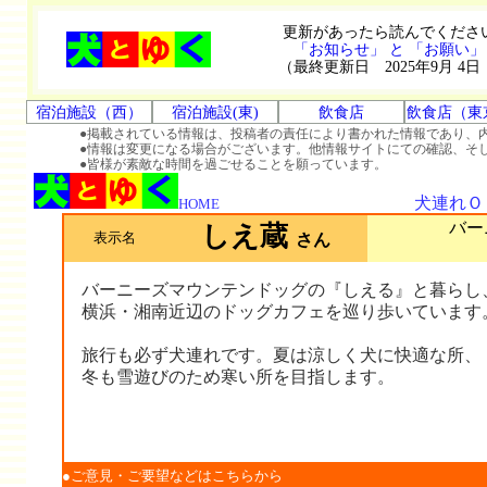
更新があったら読んでくださ
「お知らせ」 と 「お願い」
（最終更新日 2025年9月 4日
宿泊施設（西）
宿泊施設(東)
飲食店
飲食店（東
●掲載されている情報は、投稿者の責任により書かれた情報であり、
●情報は変更になる場合がございます。他情報サイトにての確認、そ
●皆様が素敵な時間を過ごせることを願っています。
犬連れＯ
HOME
バー
しえ蔵
表示名
さん
バーニーズマウンテンドッグの『しえる』と暮らし
横浜・湘南近辺のドッグカフェを巡り歩いています
旅行も必ず犬連れです。夏は涼しく犬に快適な所、
冬も雪遊びのため寒い所を目指します。
●ご意見・ご要望などはこちらから