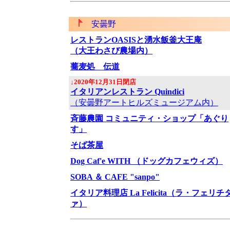
安曇野
レストランOASISと湧水飯釜大王庵
（大王わさび農場内）
蕎麦処 伝道
↓2020年12月31日閉店
イタリアンレストラン Quindici
（安曇野アートヒルズミュージアム内）
斉藤農園 コミュニティ・ショップ「あぐり
す」
そば茶屋
Dog Caf'e WITH （ドッグカフェウィズ）
SOBA ＆ CAFE "sanpo"
イタリア料理店 La Felicita（ラ・フェリチ
ァ）