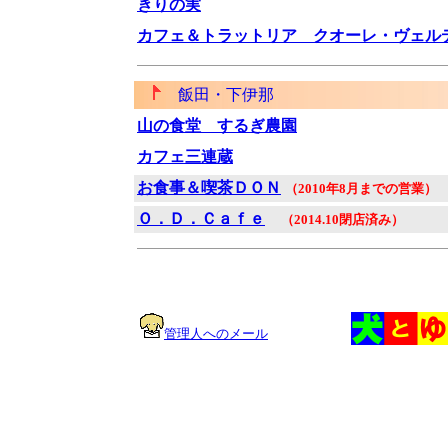
きりの実
カフェ＆トラットリア クオーレ・ヴェル
飯田・下伊那
山の食堂 するぎ農園
カフェ三連蔵
お食事＆喫茶ＤＯＮ
（2010年8月までの営業）
Ｏ．Ｄ．Ｃａｆｅ
（2014.10閉店済み）
管理人へのメール