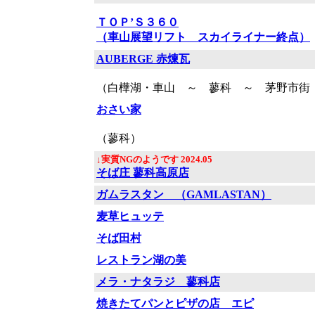
ＴＯＰ’Ｓ３６０
（車山展望リフト スカイライナー終点）
AUBERGE 赤煉瓦
（白樺湖・車山 ～ 蓼科 ～ 茅野市街
おさい家
（蓼科）
↓実質NGのようです 2024.05
そば庄 蓼科高原店
ガムラスタン （GAMLASTAN）
麦草ヒュッテ
そば田村
レストラン湖の美
メラ・ナタラジ 蓼科店
焼きたてパンとピザの店 エピ