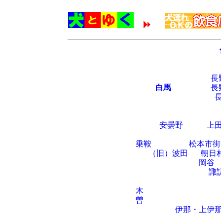
長
白馬
長
安曇野
上
乗鞍
松本市街
（旧）波田
朝日
岡谷
諏
木
曽
伊那・上伊