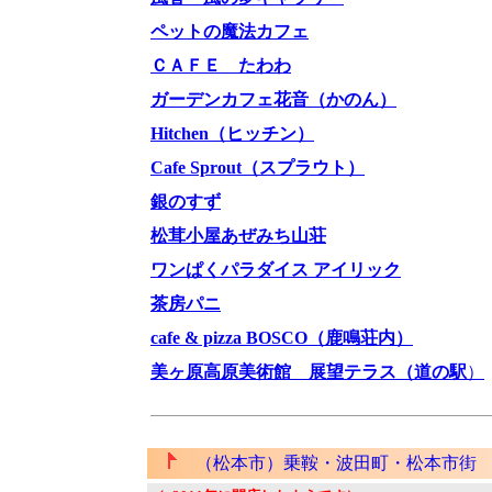
ペットの魔法カフェ
ＣＡＦＥ たわわ
ガーデンカフェ花音（かのん）
Hitchen（ヒッチン）
Cafe Sprout（スプラウト）
銀のすず
松茸小屋あぜみち山荘
ワンぱくパラダイス アイリック
茶房パニ
cafe & pizza BOSCO（鹿鳴荘内）
美ヶ原高原美術館 展望テラス（道の駅
）
（松本市）乗鞍・波田町・松本市街