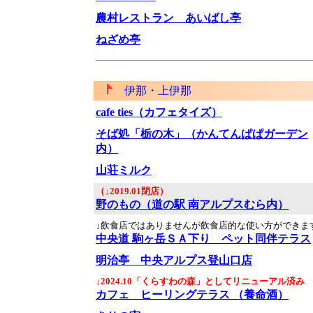
農村レストラン あいばし亭
ねざめ亭
伊那・上伊那
cafe ties（カフェタイズ）
そば処「栃の木」（かんてんぱぱガーデン
内）
山荘ミルク
（↓2019.01閉店）
野のもの（道の駅 南アルプスむら内）
↓飲食店ではありませんが飲食店的な使い方ができま
中央道 駒ヶ岳ＳＡ下り ペット同伴テラス
明治亭 中央アルプス登山口店
↓2024.10「くらすわの森」としてリニューアル済み
カフェ ヒーリングテラス （養命酒）