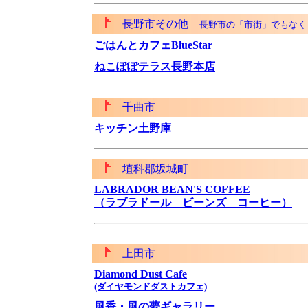
長野市その他
長野市の「市街」でもなく
ごはんとカフェBlueStar
ねこぽぽテラス長野本店
千曲市
キッチン土野庫
埴科郡坂城町
LABRADOR BEAN'S COFFEE
（ラブラドール ビーンズ コーヒー）
上田市
Diamond Dust Cafe
(ダイヤモンドダストカフェ)
風香・風の夢ギャラリー