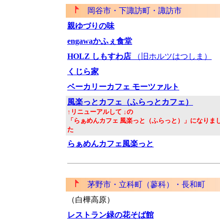
岡谷市・下諏訪町・諏訪市
親ゆづりの味
engawaかふぇ食堂
HOLZ しもすわ店
（旧ホルツはつしま）
くじら家
ベーカリーカフェ モーツァルト
風楽っとカフェ（ふらっとカフェ）
↑リニューアルして ↓の
「らぁめんカフェ 風楽っと（ふらっと）」になりま
た
らぁめんカフェ風楽っと
茅野市・立科町（蓼科）・長和町
（白樺高原）
レストラン緑の花そば館