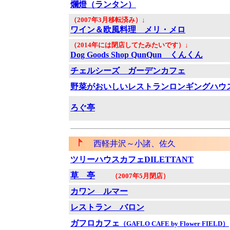
爛燈（ランタン）
（2007年3月移転済み）↓
ワイン＆欧風料理 メリ・メロ
（2014年には閉店してたみたいです）↓
Dog Goods Shop QunQun くんくん
チェルシーズ ガーデンカフェ
野菜がおいしいレストランロンギングハウ
ろぐ亭
西軽井沢～小諸、佐久
ツリーハウスカフェDILETTANT
草 亭
（2007年5月閉店）
カワン ルマー
レストラン バロン
ガフロカフェ
（GAFLO CAFE by Flower FIELD）