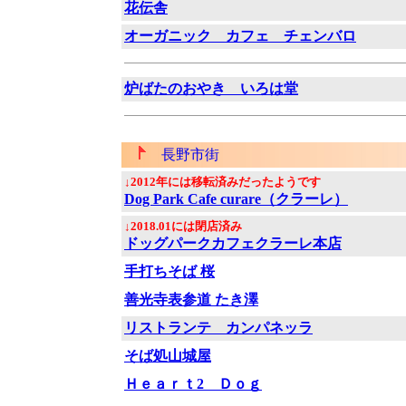
花伝舎
オーガニック カフェ チェンバロ
炉ばたのおやき いろは堂
長野市街
↓2012年には移転済みだったようです
Dog Park Cafe curare（クラーレ）
↓2018.01には閉店済み
ドッグパークカフェクラーレ本店
手打ちそば 桜
善光寺表参道 たき澤
リストランテ カンパネッラ
そば処山城屋
Ｈｅａｒｔ2 Ｄｏｇ