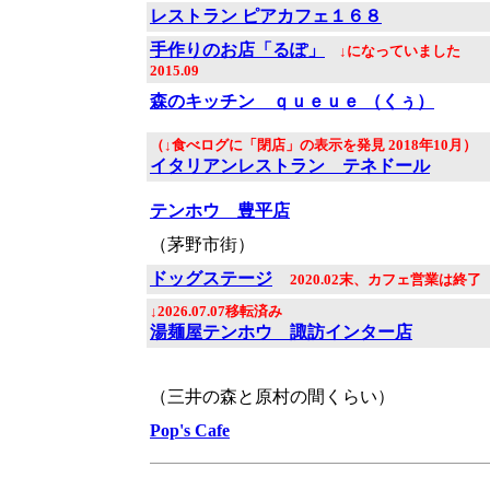
レストラン ピアカフェ１６８
手作りのお店「るぽ」
↓になっていました
2015.09
森のキッチン ｑｕｅｕｅ （くぅ）
（↓食べログに「閉店」の表示を発見 2018年10月）
イタリアンレストラン テネドール
テンホウ 豊平店
（茅野市街）
ドッグステージ
2020.02末、カフェ営業は終了
↓2026.07.07移転済み
湯麺屋テンホウ 諏訪インター店
（三井の森と原村の間くらい）
Pop's Cafe