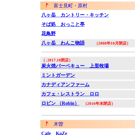
富士見町・原村
八ヶ岳 カントリー・キッチン
そば処 おっこと亭
花鳥野
八ヶ岳 わんこ物語
（2008年10月閉店）
（↓2017.10閉店）
炭火焼バーベキュー 上里牧場
ミントガーデン
カナディアンファーム
カフェ・レストラン ロロ
ロビン （Robin）
（2016年末閉店）
木曽
Cafe KaZe