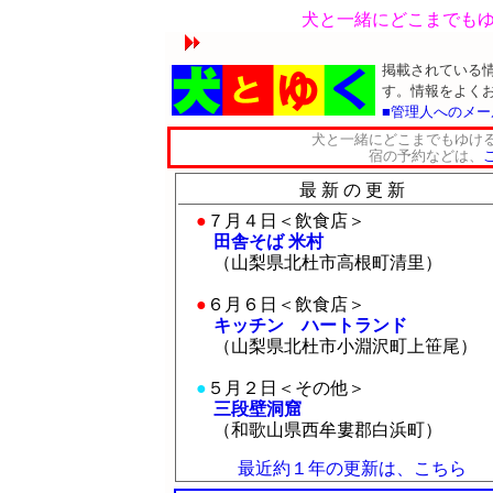
犬と一緒にどこまでも
掲載されている
す。情報をよく
■管理人へのメ
犬と一緒にどこまでもゆけ
宿の予約などは、
最 新 の 更 新
●
７月４日＜飲食店＞
田舎そば 米村
（山梨県北杜市高根町清里）
●
６月６日＜飲食店＞
キッチン ハートランド
（山梨県北杜市小淵沢町上笹尾）
●
５月２日＜その他＞
三段壁洞窟
（和歌山県西牟婁郡白浜町）
最近約１年の更新は、こちら