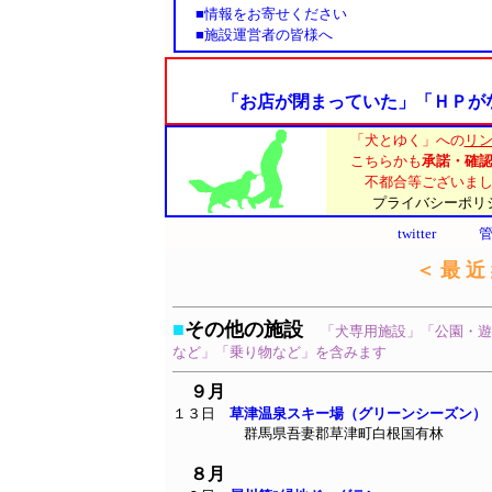
■情報をお寄せください
■施設運営者の皆様へ
「お店が閉まっていた」「ＨＰが
「犬とゆく」への
リ
こちらかも
承諾・確
不都合等ございま
プライバシーポリシ
twitter
＜ 最 近
■
その他の施設
「犬専用施設」「公園・遊
など」「乗り物など」を含みます
９月
１３日
草津温泉スキー場（グリーンシーズン）
群馬県吾妻郡草津町白根国有林
８月