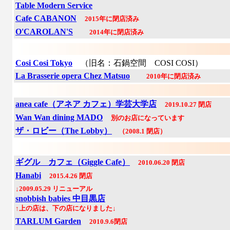
Table Modern Service
Cafe CABANON
2015年に閉店済み
O'CAROLAN'S
2014年に閉店済み
Cosi Cosi Tokyo
（旧名：
石鍋空間 COSI COSI
）
La Brasserie opera Chez Matsuo
2010年に閉店済み
anea cafe（アネア カフェ）学芸大学店
2019.10.27 閉店
Wan Wan dining MADO
別のお店になっています
ザ・ロビー（The Lobby）
（2008.1 閉店）
ギグル カフェ（Giggle Cafe）
2010.06.20 閉店
Hanabi
2015.4.26 閉店
↓2009.05.29 リニューアル
snobbish babies 中目黒店
↑上の店は、下の店になりました↓
TARLUM Garden
2010.9.6閉店