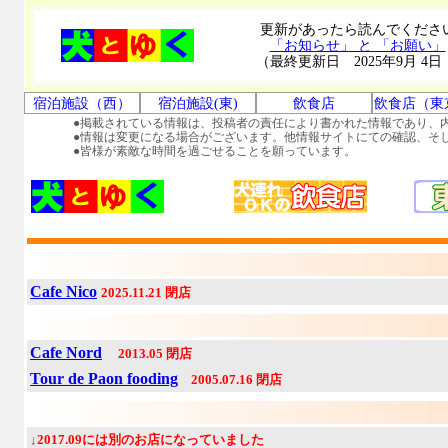
更新があったら読んでくださ
「お知らせ」 と 「お願い」
（最終更新日 2025年9月 4日
宿泊施設（西）
宿泊施設(東)
飲食店
飲食店（東
●掲載されている情報は、投稿者の責任により書かれた情報であり、
●情報は変更になる場合がございます。他情報サイトにての確認、そ
●皆様が素敵な時間を過ごせることを願っています。
Cafe Nico
2025.11.21 閉店
Cafe Nord
2013.05 閉店
Tour de Paon fooding
2005.07.16 閉店
↓2017.09には別のお店になっていました