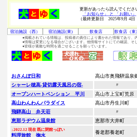
更新があったら読んでくださ
「お知らせ」 と 「お願い」
（最終更新日 2025年9月 4日
宿泊施設（西）
宿泊施設(東)
飲食店
飲食店（東
●掲載されている情報は、投稿者の責任により書かれた情報であり、
●情報は変更になる場合がございます。他情報サイトにての確認、そ
●皆様が素敵な時間を過ごせることを願っています。
おさんぽ日和
高山市奥飛騨温泉
シャーレ穂高-貸切露天風呂の宿-
〃
オープンハートペンション 平川
高山市上宝町荒原
高山わんわんパラダイス
高山市丹生川町
飛騨高山 弁天荘
〃
恵那ラヂウム温泉館
恵那市大井町
↓2022.12 現在 既に閉館っぽい
養老郡養老町
料理旅館 掬水