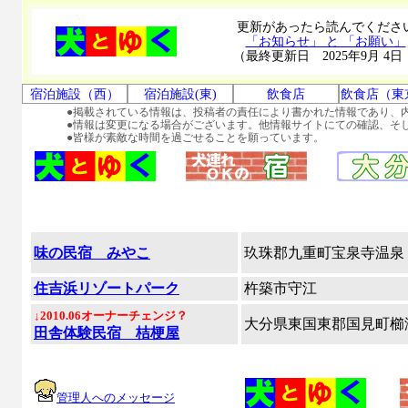
更新があったら読んでくださ
「お知らせ」 と 「お願い」
（最終更新日 2025年9月 4日
宿泊施設（西）
宿泊施設(東)
飲食店
飲食店（東
●掲載されている情報は、投稿者の責任により書かれた情報であり、
●情報は変更になる場合がございます。他情報サイトにての確認、そ
●皆様が素敵な時間を過ごせることを願っています。
味の民宿 みやこ
玖珠郡九重町宝泉寺温泉
住吉浜リゾートパーク
杵築市守江
↓2010.06オーナーチェンジ？
大分県東国東郡国見町櫛
田舎体験民宿 桔梗屋
管理人へのメッセージ