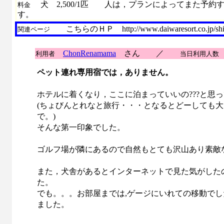
犬 2,500/1匹 人は，プランによってまた予約
料金
す。
こちらのＨＰ http://www.daiwaresort.co.jp/
関連ページ
ChonRenamama
さん ／
利用者
当日利用人数
ペット連れ専用宿では，ありません。
ホテルに着くなり，ここに泊まっていいの???と思
(ちょびんとれなと旅行・・・となるとどーしても
で。)
そんな第一印象でした。
ゴルフ場が隣にあるので自然もとても沢山あり素敵
また，犬舎があるとインターネットで見た気がした
た。
でも。。。お部屋までは,ゲージにいれての移動で
ました。