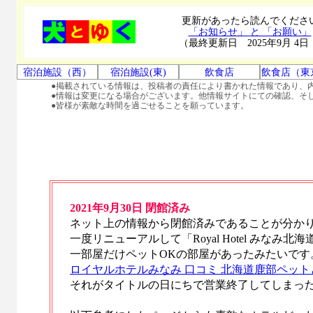
更新があったら読んでくださ
「お知らせ」 と 「お願い」
（最終更新日 2025年9月 4日
宿泊施設（西）
宿泊施設(東)
飲食店
飲食店（東
●掲載されている情報は、投稿者の責任により書かれた情報であり、
●情報は変更になる場合がございます。他情報サイトにての確認、そ
●皆様が素敵な時間を過ごせることを願っています。
2021年9月30日 閉館済み
ネット上の情報から閉館済みであることが分か
一度リニューアルして「Royal Hotel みなみ北
一部屋だけペットOKの部屋があったみたいです
ロイヤルホテルみなみ 口コミ 北海道鹿部ペット
それがタイトルの日にちで営業終了してしまっ