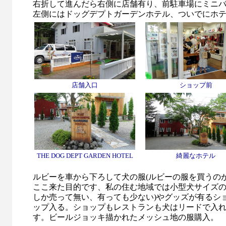
右折して進んだら右側に店舗有り、前駐車場にミニ
左側にはドッグデプトガーデンホテル、ついでにホ
店舗入口
ショップ前
THE DOG DEPT GARDEN HOTEL
綺麗なホテル
ルビーを車から下ろして犬の服(ルビーの服を買うの
ここ来た目的です、私の住む地域では小型犬サイズ
しか売って無い、有っても少ない)やグッズが有るシ
ップ入る。ショップもレストランも犬はリードで入
す。ビールジョッキ描かれたメッシュ地の服購入。