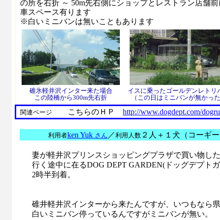
の所を右折 ～ 50m先右側にショップとレストラン店舗
車スペース有ります
※白いミニバンは無いこともあります
碓氷軽井沢インター来た場合
イスに乗ったゴールデンレトリ
この陸橋から300m先右折
（この日はミニバンが無かっ
こちらのＨＰ
http://www.dogdept.com/dogru
関連ページ
ken Yuk
／
２人＋１犬（コーギー
利用者
さん
利用人数
妻が軽井沢プリンスショッピングプラザで買い物し
行く途中に在るDOG DEPT GARDEN(ドッグデプ
2時半到着。
碓井軽井沢インターから来たんですが、いつもなら
白いミニバン停っているんですがミニバンが無い。