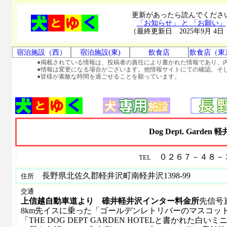
更新があったら読んでくださ
「お知らせ」 と 「お願い」
（最終更新日 2025年9月 4日
宿泊施設（西）
宿泊施設(東)
飲食店
飲食店（東
●掲載されている情報は、投稿者の責任により書かれた情報であり、
●情報は変更になる場合がございます。他情報サイトにての確認、そ
●皆様が素敵な時間を過ごせることを願っています。
Dog Dept. Garden
０２６７－４８－
TEL
長野県北佐久郡軽井沢町南軽井沢1398-99
住所
交通
上信越自動車道より 碓井軽井沢インター料金所
先信号
8km先イスに乗った「ゴールデンレトリバーのマスコッ
「THE DOG DEPT GARDEN HOTELと書かれた白い