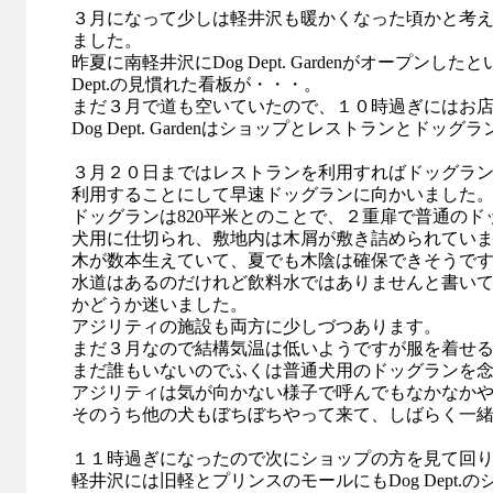
３月になって少しは軽井沢も暖かくなった頃かと考
ました。
昨夏に南軽井沢にDog Dept. Gardenがオープン
Dept.の見慣れた看板が・・・。
まだ３月で道も空いていたので、１０時過ぎにはお
Dog Dept. Gardenはショップとレストランとドッ
３月２０日まではレストランを利用すればドッグラ
利用することにして早速ドッグランに向かいました
ドッグランは820平米とのことで、２重扉で普通の
犬用に仕切られ、敷地内は木屑が敷き詰められてい
木が数本生えていて、夏でも木陰は確保できそうで
水道はあるのだけれど飲料水ではありませんと書い
かどうか迷いました。
アジリティの施設も両方に少しづつあります。
まだ３月なので結構気温は低いようですが服を着せ
まだ誰もいないのでふくは普通犬用のドッグランを
アジリティは気が向かない様子で呼んでもなかなか
そのうち他の犬もぼちぼちやって来て、しばらく一
１１時過ぎになったので次にショップの方を見て回
軽井沢には旧軽とプリンスのモールにもDog Dept