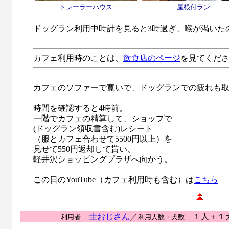
トレーラーハウス
屋根付ラン
ドッグラン利用中時計を見ると3時過ぎ、喉が渇いた
カフェ利用時のことは、
飲食店のページ
を見てくだ
カフェのソファーで寛いで、ドッグランでの疲れも
時間を確認すると4時前。
一階でカフェの精算して、ショップで
(ドッグラン領収書含む)レシート
（服とカフェ合わせて5500円以上）を
見せて550円返却して貰い、
軽井沢ショッピングプラザへ向かう。
この日のYouTube（カフェ利用時も含む）は
こちら
圭おじさん
／
１人＋１
利用者
利用人数・犬数