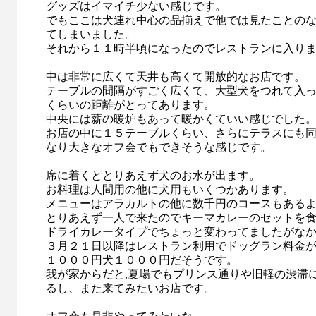
グッズはイマイチ少ない感じです。
でもここは犬連れ中心の品揃えで他では見たことの
てしまいました。
それから１１時半頃になったのでレストランに入り
中は非常に広くて天井も高くて開放的なお店です。
テーブルの間隔がすごく広くて、大型犬をつれて入
くらいの距離がとってあります。
中央には薪の暖炉もあって暖かくていい感じでした
お店の中に１５テーブルくらい、さらにテラスにも
なり大きなオフ会でもできそうな感じです。
席に着くととりあえず犬のお水が出ます。
お料理は人間用の他に犬用もいくつかあります。
メニューはアラカルトの他に数千円のコースもある
とりあえず一人で来たのでキーマカレーのセットを
ドライカレータイプでちょっと変わってましたがな
３月２１日以降はレストラン利用でドッグラン料金
１０００円犬１０００円だそうです。
我が家からだと,夏場でもプリンス通りや旧軽の渋滞
るし、また来てみたいお店です。